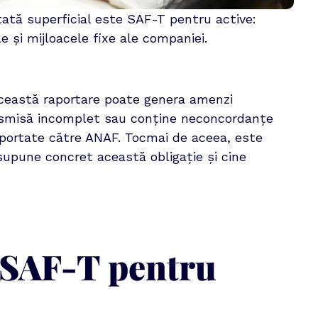
ată superficial este SAF-T pentru active: 
e și mijloacele fixe ale companiei.
ceastă raportare poate genera amenzi 
smisă incomplet sau conține neconcordanțe 
raportate către ANAF. Tocmai de aceea, este 
upune concret această obligație și cine 
, SAF-T pentru 