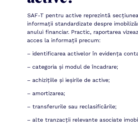
SAF-T pentru active reprezintă secțiunea
informații standardizate despre imobilizăr
anului financiar. Practic, raportarea vizeaz
acces la informații precum:
– identificarea activelor în evidența conta
– categoria și modul de încadrare;
– achizițiile și ieșirile de active;
– amortizarea;
– transferurile sau reclasificările;
– alte tranzacții relevante asociate imobil