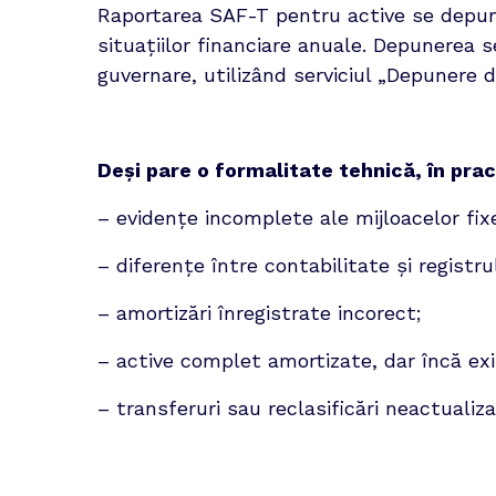
Raportarea SAF-T pentru active se depun
situațiilor financiare anuale. Depunerea s
guvernare, utilizând serviciul „Depunere 
Deși pare o formalitate tehnică, în pra
– evidențe incomplete ale mijloacelor fix
– diferențe între contabilitate și registrul
– amortizări înregistrate incorect;
– active complet amortizate, dar încă exi
– transferuri sau reclasificări neactualiza