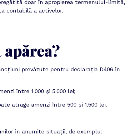
regătită doar în apropierea termenului-limită, 
a contabilă a activelor.
t apărea?
ncțiuni prevăzute pentru declarația D406 în 
zi între 1.000 și 5.000 lei;
e atrage amenzi între 500 și 1.500 lei.
unilor în anumite situații, de exemplu: