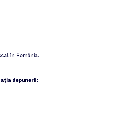
scal în România.
ația depunerii: