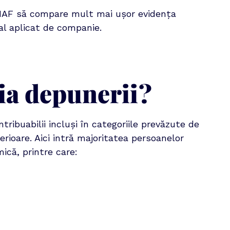
ANAF să compare mult mai ușor evidența 
al aplicat de companie.
ția depunerii?
ibuabilii incluși în categoriile prevăzute de 
rioare. Aici intră majoritatea persoanelor 
ică, printre care: