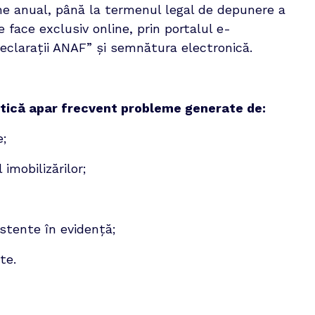
e anual, până la termenul legal de depunere a 
e face exclusiv online, prin portalul e-
declarații ANAF” și semnătura electronică.
ctică apar frecvent probleme generate de:
e;
 imobilizărilor;
stente în evidență;
te.