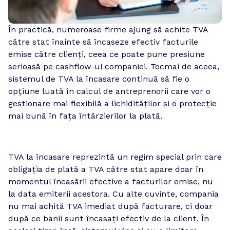
În practică, numeroase firme ajung să achite TVA 
către stat înainte să încaseze efectiv facturile 
emise către clienți, ceea ce poate pune presiune 
serioasă pe cashflow-ul companiei. Tocmai de aceea, 
sistemul de TVA la încasare continuă să fie o 
opțiune luată în calcul de antreprenorii care vor o 
gestionare mai flexibilă a lichidităților și o protecție 
mai bună în fața întârzierilor la plată.
TVA la încasare reprezintă un regim special prin care 
obligația de plată a TVA către stat apare doar în 
momentul încasării efective a facturilor emise, nu 
la data emiterii acestora. Cu alte cuvinte, compania 
nu mai achită TVA imediat după facturare, ci doar 
după ce banii sunt încasați efectiv de la client. În 